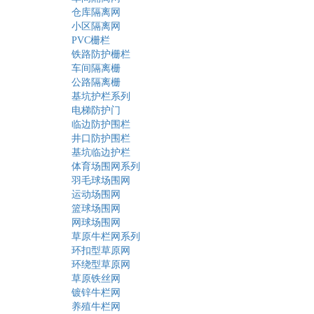
仓库隔离网
小区隔离网
PVC栅栏
铁路防护栅栏
车间隔离栅
公路隔离栅
基坑护栏系列
电梯防护门
临边防护围栏
井口防护围栏
基坑临边护栏
体育场围网系列
羽毛球场围网
运动场围网
篮球场围网
网球场围网
草原牛栏网系列
环扣型草原网
环绕型草原网
草原铁丝网
镀锌牛栏网
养殖牛栏网