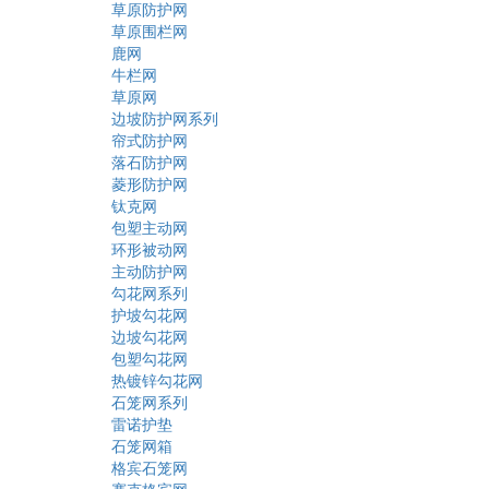
草原防护网
草原围栏网
鹿网
牛栏网
草原网
边坡防护网系列
帘式防护网
落石防护网
菱形防护网
钛克网
包塑主动网
环形被动网
主动防护网
勾花网系列
护坡勾花网
边坡勾花网
包塑勾花网
热镀锌勾花网
石笼网系列
雷诺护垫
石笼网箱
格宾石笼网